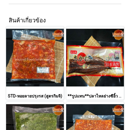
สินค้าเกี่ยวข้อง
STD-หอยลายปรุงรส (สูตรกิมจิ)
**รูปแทน**ปลาไหลย่างซีอิ้ว 45P