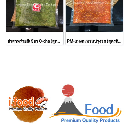
ยำสาหร่ายสีเขียว O-cha (สูตรน้ำมันงา) O-cha brand
PM-แมงกะพรุนปรุงรส (สูตรกิมจิ) IFS