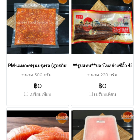
PM-แมงกะพรุนปรุงรส (สูตรกิมจิ) IFS
**รูปแทน**ปลาไหลย่างซีอิ้ว 45P
ขนาด 500 กรัม
ขนาด 220 กรัม
฿0
฿0
เปรียบเทียบ
เปรียบเทียบ