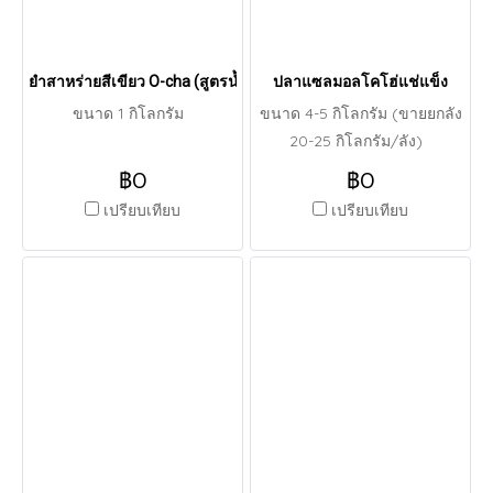
ยำสาหร่ายสีเขียว O-cha (สูตรน้ำมันงา) O-cha brand
ปลาแซลมอลโคโฮ่แช่แข็ง
ขนาด 1 กิโลกรัม
ขนาด 4-5 กิโลกรัม (ขายยกลัง
20-25 กิโลกรัม/ลัง)
฿0
฿0
เปรียบเทียบ
เปรียบเทียบ