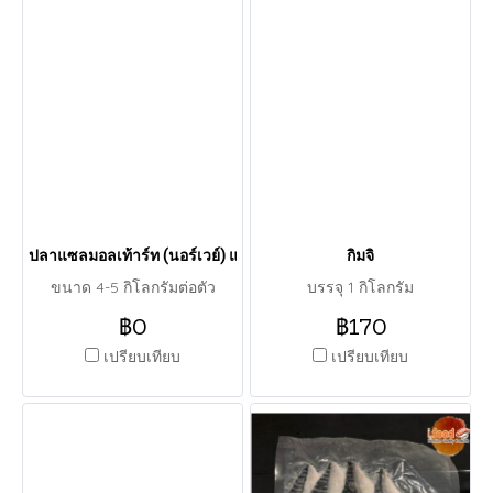
ปลาแซลมอลเท้าร์ท (นอร์เวย์) แช่แข็ง
กิมจิ
ขนาด 4-5 กิโลกรัมต่อตัว
บรรจุ 1 กิโลกรัม
฿0
฿170
เปรียบเทียบ
เปรียบเทียบ