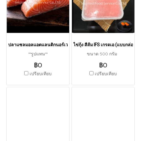
ปลาแซลมอลแอตแลนติกนอร์เวย์สด (ทั้งตัว)
ไข่กุ้ง สีส้ม IFS เกรดเอ (แบบกล่อง)
**รูปแทน**
ขนาด 500 กรัม
฿0
฿0
เปรียบเทียบ
เปรียบเทียบ