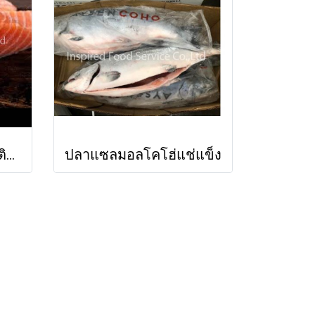
ปลาแซลมอลแอตแลนติกนอร์เวย์สด (ทั้งตัว)
ปลาแซลมอลโคโฮ่แช่แข็ง