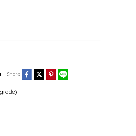
บ
Share
 grade)