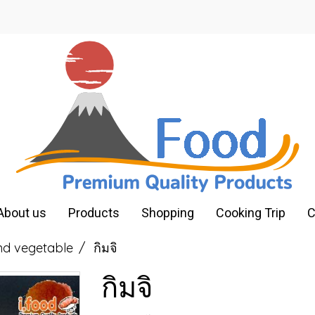
About us
Products
Shopping
Cooking Trip
C
nd vegetable
กิมจิ
กิมจิ