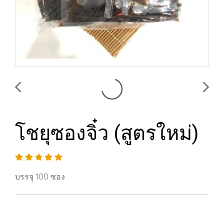
โชยุซองจิ๋ว (สูตรใหม่)
บรรจุ 100 ซอง