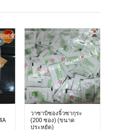
วาซาบิซองจิ๋วซากุระ
 4A
(200 ซอง) (ขนาด
ประหยัด)