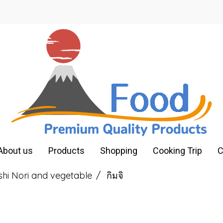
About us
Products
Shopping
Cooking Trip
C
shi Nori and vegetable
กิมจิ