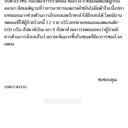
บีบตัวเร็วขึ้น จนเกิดอาการปวดท้อง ท้องร่วง ถ่ายมีเลือดและมูกปน
ออกมา มีสมมติฐานที่ว่าสารอาหารและกรดไขมันไม่อิ่มตัวในเนื้อปลา
แซลมอนอาจช่วยต้านการอักเสบและรักษาลำไส้อักเสบได้ โดยมีงาน
ทดลองที่ให้ผู้ป่วยโรคนี้ 12 ราย บริโภคปลาแซลมอนแอตแลนติก
600 กรัม/สัปดาห์เป็นเวลา 8 สัปดาห์ ผลการทดลองพบว่าผู้ป่วยมี
สารต้านการอักเสบในร่างกายเพิ่มมากขึ้นในขณะที่มีอาการของโรค
ลดลง
ขอขอบคุณ
บทความจาก