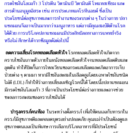
กรดไขมันโอเมก้า 3 โปรตีน วิตามินบี วิตามินดี โพแทสเซียม และ
สารต้านอนุมูลอิสระ เช่น สารประเภทแคโรทีนอยด์ ซึ่งเป็น
ประโยชน์ต่อสุขภาพและการทำงานของระบบต่าง ๆ ในร่างกาย ปลา
แซลมอนจึงอาจเป็นมากกว่าเมนูอาหาร แต่อาจมีคุณสมบัติต้านโรค
ได้ด้วย การบริโภคปลาแซลมอนมีประสิทธิผลทางการแพทย์จริง
หรือไม่ ศึกษาได้จากข้อมูลดังต่อไปนี้
ลดความเสี่ยงโรคหลอดเลือดหัวใจ
โรคหลอดเลือดหัวใจ
เกิดจาก
คราบไขมันเกาะตัวภายในผนังหลอดเลือดหัวใจจนหลอดเลือดตีบและ
อุดตัน ทำให้ปิดกั้นการไหลเวียนของกระแสเลือดและเกิดอาการเจ็บ
ป่วยต่าง ๆ ตามมา หากมีไขมันสะสมในเลือดสูงโดยเฉพาะไขมันชนิด
ไม่ดี (LDL) ก็ทำให้ร่างกายเสี่ยงเผชิญโรคนี้ได้ โดยเนื้อปลาแซลมอน
มีกรดไขมันโอเมก้า 3 ที่อาจเป็นประโยชน์ต่อร่างกายและอาจช่วย
ชะลอการสะสมของคราบไขมันได้
บำรุงครรภ์คนท้อง
ในระหว่างตั้งครรภ์ เพื่อให้ตนเองกับทารกใน
ครรภ์มีสุขภาพดีและคลอดบุตรอย่างปลอดภัย คุณแม่จำเป็นต้องดูแล
สุขภาพตนเองเป็นพิเศษ
การเลือกบริโภคอาหาร
ที่มีประโยชน์