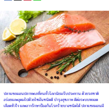
ปลาแซลมอนปลาทะเลที่คนทั่วโลกนิยมรับประทาน ด้วยรสชาติ
อร่อยและอุดมไปด้วยไขมันชนิดดี บำรุงสุขภาพ ดีต่อระบบหลอด
เลือดหัวใจ และอาจรักษาป้องกันโรคร้ายบางชนิดได้ ปลาแซลมอนมี