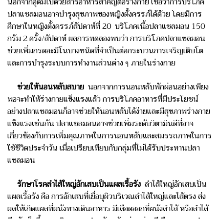
นอกจากอุดมไปด้วยสารอาหารสำคัญต่อร่างกาย เชื่อว่าการบริโภค
ปลาแซลมอนอาจบำรุงสุขภาพของหญิงตั้งครรภ์ได้ด้วย โดยมีการ
ศึกษาในหญิงตั้งครรภ์
สัปดาห์ที่ 20 บริโภคเนื้อปลาแซลมอน 150
กรัม 2 ครั้ง/สัปดาห์ ผลการทดลองพบว่า การบริโภคปลาแซลมอน
ช่วยเพิ่มกรดอะมิโนบางชนิดที่จำเป็นต่อกระบวนการเจริญเติบโต
และการบำรุงระบบการทำงานส่วนต่าง ๆ ภายในร่างกาย
ช่วยให้นอนหลับสบาย
นอกจากการนอนหลับพักผ่อนอย่างเพียง
พอจะทำให้ร่างกายแข็งแรงแล้ว การบริโภคอาหารที่มีประโยชน์
อย่างปลาแซลมอนก็อาจช่วยให้นอนหลับได้ง่ายและมีสุขภาพร่างกาย
แข็งแรงเช่นกัน ปลาแซลมอนอาจช่วยเพิ่มระดั
บ
วิตามินดี
ที่อาจ
เกี่ยวข้องกับการเพิ่มคุณภาพในการนอนหลับและสมรรถภาพในการ
ใช้ชีวิตประจำวัน เมื่อเปรียบเทียบกับกลุ่มที่ไม่ได้รับประทานปลา
แซลมอน
รักษาโรคลำไส้ใหญ่อักเสบเป็นแผลเรื้อรัง
ลำไส้ใหญ่อักเสบ
เ
ป็น
แผลเรื้อรัง คือ การอักเสบที่เยื่อบุผิวบริเวณลำไส้ใหญ่และไส้ตรง ส่ง
ผลให้เกิดแผลที่ผนังทางเดินอาหาร มีเลือดออกที่ผนังลำไส้ หรือลำไส้